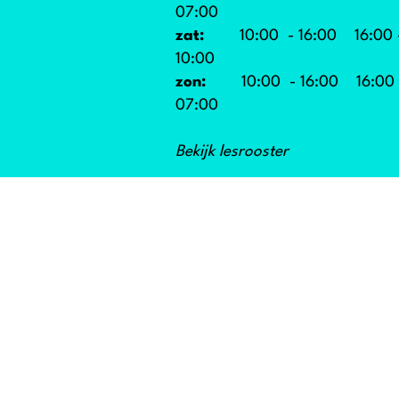
07:00
zat:
10:00 - 16:00 16:00 
10:00
zon:
10:00 - 16:00 16:00 
07:00
Bekijk lesrooster
info@reshapeclub.nl
of bel
(085) 071 21 61
PRIVACYVE
IKT.NL