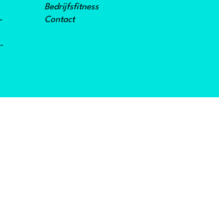
Bedrijfsfitness
-
Contact
-
RKLARING
Privacyverklaring
| AV