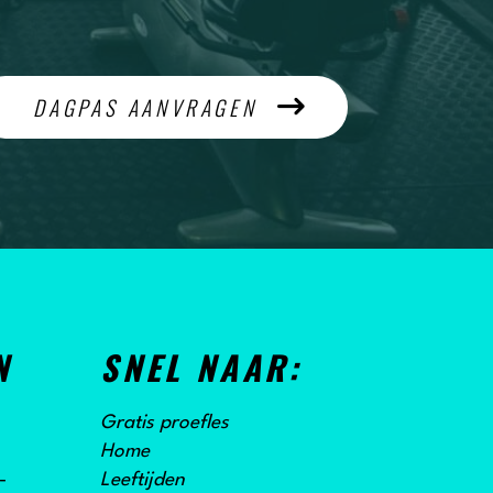
DAGPAS AANVRAGEN
N
SNEL NAAR:
Gratis proefles
Home
-
Leeftijden