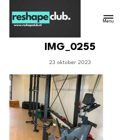
Door
Reshape Club
naar
HEADE
de
hoofd
RECHT
inhoud
IMG_0255
23 oktober 2023