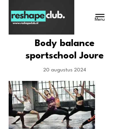
Door
Reshape Club
naar
HEADE
de
hoofd
RECHT
inhoud
Body balance
sportschool Joure
20 augustus 2024