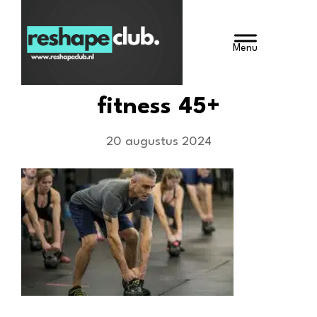
Door
Reshape Club
naar
HEADE
de
hoofd
RECHT
inhoud
fitness 45+
20 augustus 2024