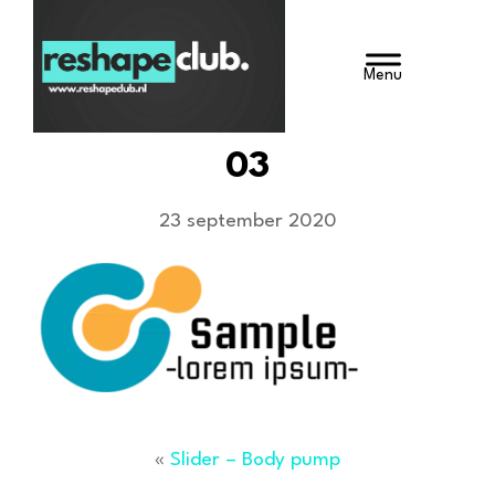
Door
Reshape Club
naar
HEADE
de
hoofd
RECHT
inhoud
03
23 september 2020
«
Slider – Body pump