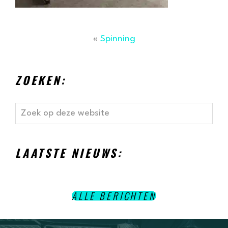
«
Spinning
ZOEKEN:
Zoek
op
deze
website
LAATSTE NIEUWS:
ALLE BERICHTEN